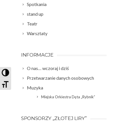
Spotkania
stand up
Teatr
Warsztaty
INFORMACJE
O nas… wczoraj i dziś
PRZEŁĄCZ WYSOKI KONTRAST
Przetwarzanie danych osobowych
ZMIEŃ ROZMIAR CZCIONEK
Muzyka
Miejska Orkiestra Dęta „Rybnik”
SPONSORZY „ZŁOTEJ LIRY”