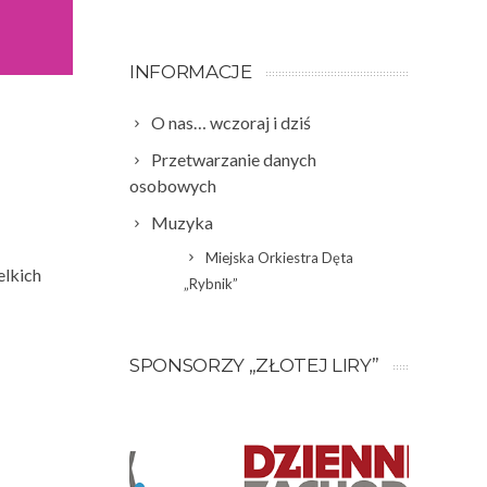
INFORMACJE
O nas… wczoraj i dziś
Przetwarzanie danych
osobowych
Muzyka
Miejska Orkiestra Dęta
elkich
„Rybnik”
SPONSORZY „ZŁOTEJ LIRY”