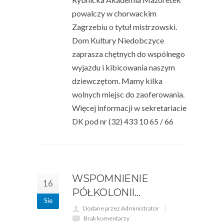
powalczy w chorwackim
Zagrzebiu o tytuł mistrzowski.
Dom Kultury Niedobczyce
zaprasza chętnych do wspólnego
wyjazdu i kibicowania naszym
dziewczętom. Mamy kilka
wolnych miejsc do zaoferowania.
Więcej informacji w sekretariacie
DK pod nr (32) 433 10 65 / 66
WSPOMNIENIE
16
PÓŁKOLONII…
Sie
Dodane przez Administrator
Brak komentarzy