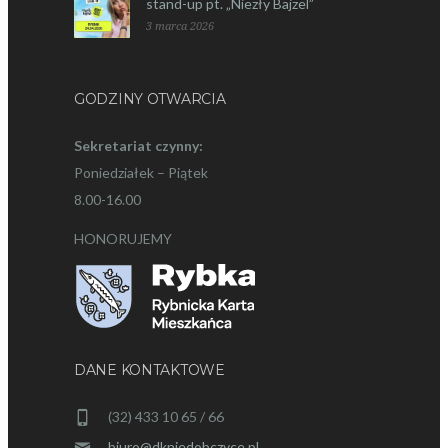
stand-up pt. „Niezły Bajzel”
3 marca 2026
GODZINY OTWARCIA
Sekretariat czynny:
Poniedziałek – Piątek
8.00-16.00
HONORUJEMY
DANE KONTAKTOWE
(32) 433 10 65 / 66
biuro@dkniedobczyce.pl