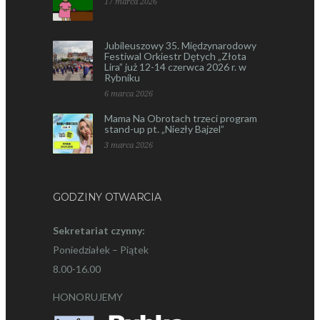
17 marca 2026
Jubileuszowy 35. Międzynarodowy
Festiwal Orkiestr Dętych „Złota
Lira” już 12-14 czerwca 2026 r. w
Rybniku
6 marca 2026
Mama Na Obrotach trzeci program
stand-up pt. „Niezły Bajzel”
3 marca 2026
GODZINY OTWARCIA
Sekretariat czynny:
Poniedziałek – Piątek
8.00-16.00
HONORUJEMY