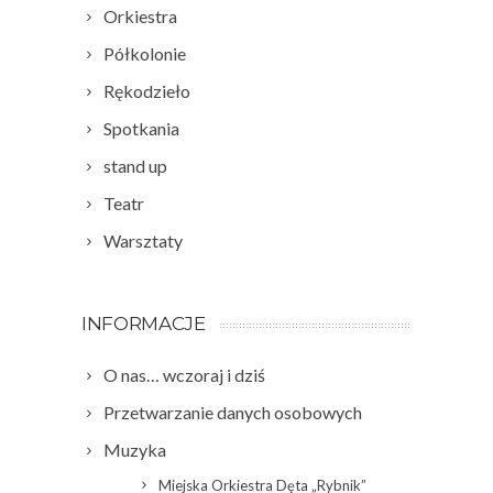
Orkiestra
Półkolonie
Rękodzieło
Spotkania
stand up
Teatr
Warsztaty
INFORMACJE
O nas… wczoraj i dziś
Przetwarzanie danych osobowych
Muzyka
Miejska Orkiestra Dęta „Rybnik”