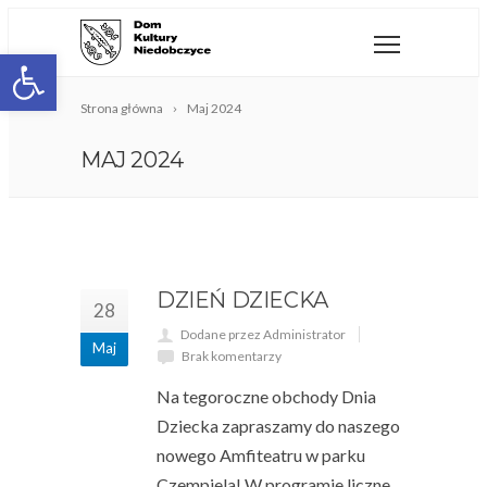
Open toolbar
Strona główna
Maj 2024
MAJ 2024
DZIEŃ DZIECKA
28
Dodane przez Administrator
Maj
Brak komentarzy
Na tegoroczne obchody Dnia
Dziecka zapraszamy do naszego
nowego Amfiteatru w parku
Czempiela! W programie liczne