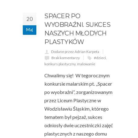
SPACER PO
20
WYOBRAŹNI. SUKCES
Maj
NASZYCH MŁODYCH
PLASTYKÓW
Dodane przez Adrian Karpeta
Brak komentarzy
#dzieci
,
konkurs plastyczny
,
malowanie
Chwalimy się! W tegorocznym
konkursie malarskim pt. „Spacer
po wyobraźni”, zorganizowanym
przez Liceum Plastyczne w
Wodzisławiu Śląskim, którego
tematem był pejzaż, sukces
odniosły dwie uczestniczki zajęć
plastycznych z naszego domu