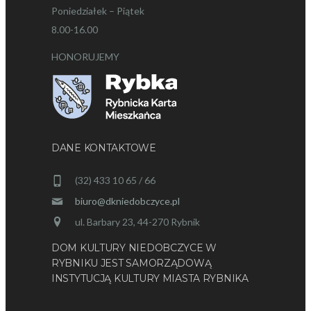
Poniedziałek – Piątek
8.00-16.00
HONORUJEMY
DANE KONTAKTOWE
(32) 433 10 65 / 66
biuro@dkniedobczyce.pl
ul. Barbary 23, 44-270 Rybnik
DOM KULTURY NIEDOBCZYCE W
RYBNIKU JEST SAMORZĄDOWĄ
INSTYTUCJĄ KULTURY MIASTA RYBNIKA