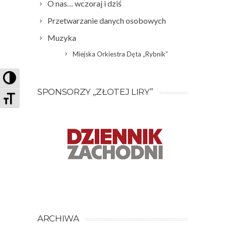
O nas… wczoraj i dziś
Przetwarzanie danych osobowych
Muzyka
Miejska Orkiestra Dęta „Rybnik”
PRZEŁĄCZ WYSOKI KONTRAST
SPONSORZY „ZŁOTEJ LIRY”
ZMIEŃ ROZMIAR CZCIONEK
ARCHIWA