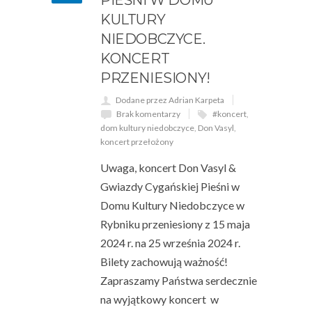
PIEŚNI W DOMU
KULTURY
NIEDOBCZYCE.
KONCERT
PRZENIESIONY!
Dodane przez Adrian Karpeta
Brak komentarzy
#koncert
,
dom kultury niedobczyce
,
Don Vasyl
,
koncert przełożony
Uwaga, koncert Don Vasyl &
Gwiazdy Cygańskiej Pieśni w
Domu Kultury Niedobczyce w
Rybniku przeniesiony z 15 maja
2024 r. na 25 września 2024 r.
Bilety zachowują ważność!
Zapraszamy Państwa serdecznie
na wyjątkowy koncert w