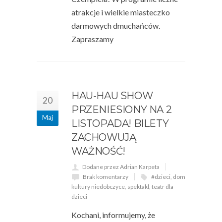
atrakcje i wielkie miasteczko
darmowych dmuchańców.
Zapraszamy
HAU-HAU SHOW
20
PRZENIESIONY NA 2
Maj
LISTOPADA! BILETY
ZACHOWUJĄ
WAŻNOŚĆ!
Dodane przez Adrian Karpeta
Brak komentarzy
#dzieci
,
dom
kultury niedobczyce
,
spektakl
,
teatr dla
dzieci
Kochani, informujemy, że