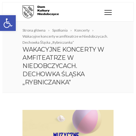
Open toolbar
Strona główna
Spotkania
Koncerty
Wakacyjne koncerty w amfiteatrze w Niedobczycach.
Dechowka Śląska „Rybniczanka”
WAKACYJNE KONCERTY W
AMFITEATRZE W
NIEDOBCZYCACH.
DECHOWKA ŚLĄSKA
„RYBNICZANKA”