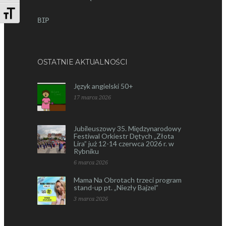
ZMIEŃ ROZMIAR CZCIONEK
BIP
OSTATNIE AKTUALNOŚCI
Język angielski 50+
17 marca 2026
Jubileuszowy 35. Międzynarodowy
Festiwal Orkiestr Dętych „Złota
Lira” już 12-14 czerwca 2026 r. w
Rybniku
6 marca 2026
Mama Na Obrotach trzeci program
stand-up pt. „Niezły Bajzel”
3 marca 2026