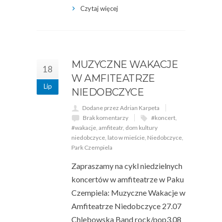
Czytaj więcej
MUZYCZNE WAKACJE
18
W AMFITEATRZE
Lip
NIEDOBCZYCE
Dodane przez Adrian Karpeta
Brak komentarzy
#koncert
,
#wakacje
,
amfiteatr
,
dom kultury
niedobczyce
,
lato w mieście
,
Niedobczyce
,
Park Czempiela
Zapraszamy na cykl niedzielnych
koncertów w amfiteatrze w Paku
Czempiela: Muzyczne Wakacje w
Amfiteatrze Niedobczyce 27.07
Chlebowska Band rock/pop3.08