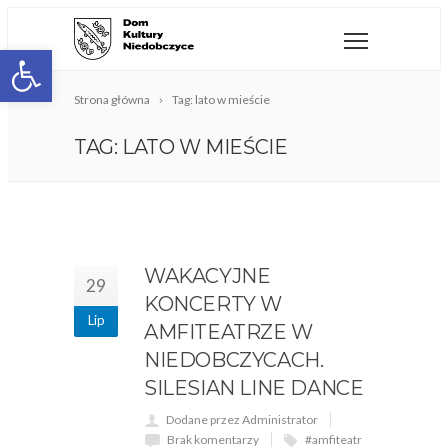
Open toolbar
Strona główna
Tag: lato w mieście
TAG: LATO W MIEŚCIE
WAKACYJNE
29
KONCERTY W
Lip
AMFITEATRZE W
NIEDOBCZYCACH.
SILESIAN LINE DANCE
Dodane przez Administrator
Brak komentarzy
#amfiteatr