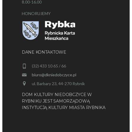
8.00-16.00
HONORUJEMY
DANE KONTAKTOWE
(32) 433 10 65 / 66
biuro@dkniedobczyce.pl
ul. Barbary 23, 44-270 Rybnik
DOM KULTURY NIEDOBCZYCE W
RYBNIKU JEST SAMORZĄDOWĄ
INSTYTUCJĄ KULTURY MIASTA RYBNIKA