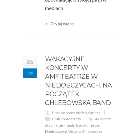
mediach
Czytaj więcej
WAKACYJNE
25
KONCERTY W
Lip
AMFITEATRZE W
NIEDOBCZYCACH. NA
POCZĄTEK
CHLEBOWSKA BAND
Dodane przez Adrian Karpeta
Brak komentarzy
#koncert
,
#rybnik
,
amfiteatr
,
lato w mieście
,
Niedobczyce
,
Virginia Chlebowska