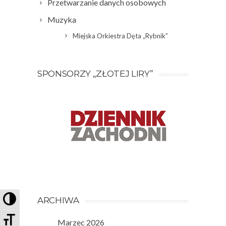
Przetwarzanie danych osobowych
Muzyka
Miejska Orkiestra Dęta „Rybnik”
SPONSORZY „ZŁOTEJ LIRY”
PRZEŁĄCZ WYSOKI KONTRAST
ARCHIWA
ZMIEŃ ROZMIAR CZCIONEK
Marzec 2026