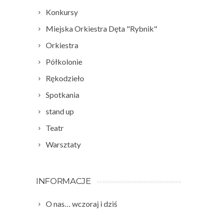
Konkursy
Miejska Orkiestra Dęta "Rybnik"
Orkiestra
Półkolonie
Rękodzieło
Spotkania
stand up
Teatr
Warsztaty
INFORMACJE
O nas… wczoraj i dziś