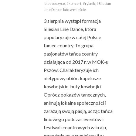
Niedobczyce
,
#koncert
,
#rybnik
,
#Silesian
Line Dance
,
lato w mieście
3 sierpnia wystąpi formacja
Silesian Line Dance, która
popularyzuje w całej Polsce
taniec country. To grupa
pasjonatów tańca country
działająca od 2017 r. w MOK-u
Pszów. Charakteryzuje ich
nietypowy ubiór: kapelusze
kowbojskie, buty kowbojki.
Oprócz pokazów tanecznych,
animują lokalne społeczności i
zarażają swoją pasją, ucząc tańca
liniowego podczas eventów i
festiwali countrowych w kraju,
opowiadając o swojej pasji w