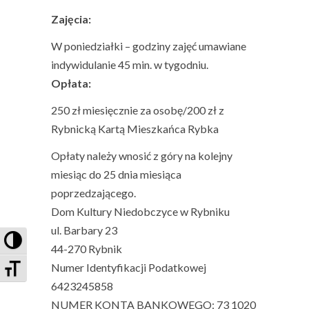
Zajęcia:
W poniedziałki – godziny zajęć umawiane
indywidulanie 45 min. w tygodniu.
Opłata:
250 zł miesięcznie za osobę/200 zł z
Rybnicką Kartą Mieszkańca Rybka
Opłaty należy wnosić z góry na kolejny
miesiąc do 25 dnia miesiąca
poprzedzającego.
Dom Kultury Niedobczyce w Rybniku
ul. Barbary 23
PRZEŁĄCZ WYSOKI KONTRAST
44-270 Rybnik
ZMIEŃ ROZMIAR CZCIONEK
Numer Identyfikacji Podatkowej
6423245858
NUMER KONTA BANKOWEGO: 73 1020