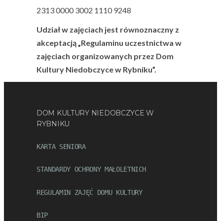
2313 0000 3002 1110 9248
Udział w zajęciach jest równoznaczny z
akceptacją „Regulaminu uczestnictwa w
zajęciach organizowanych przez Dom
Kultury Niedobczyce w Rybniku”.
DOM KULTURY NIEDOBCZYCE W
RYBNIKU
KARTA SENIORA
STANDARDY OCHRONY MAŁOLETNICH
REGULAMIN ZAJĘĆ DOMU KULTURY
BIP