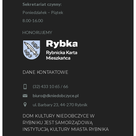
Sekretariat czynny:
Poniedziałek – Piątek
8.00-16.00
HONORUJEMY
DANE KONTAKTOWE
(32) 433 10 65 / 66
biuro@dkniedobczyce.pl
ul. Barbary 23, 44-270 Rybnik
DOM KULTURY NIEDOBCZYCE W
RYBNIKU JEST SAMORZĄDOWĄ
INSTYTUCJĄ KULTURY MIASTA RYBNIKA